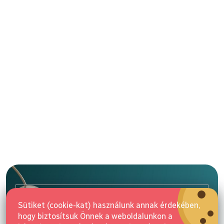
L
á
b
l
E-mail
é
Sütiket (cookie-kat) használunk annak érdekében,
c
hogy biztosítsuk Önnek a weboldalunkon a
Feliratkozás