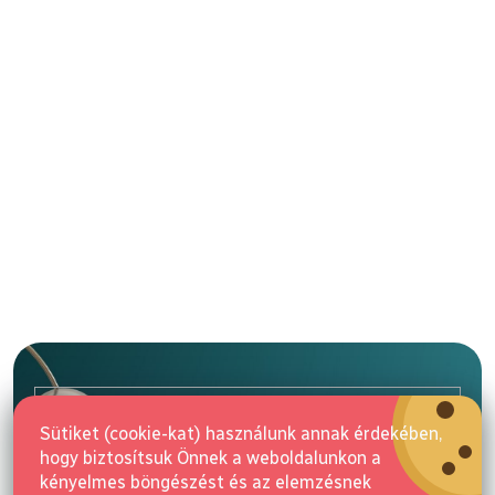
L
á
b
l
E-mail
é
Sütiket (cookie-kat) használunk annak érdekében,
c
hogy biztosítsuk Önnek a weboldalunkon a
Feliratkozás
kényelmes böngészést és az elemzésnek