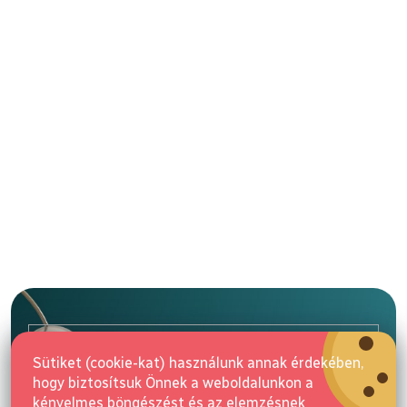
L
á
b
l
E-mail
é
Sütiket (cookie-kat) használunk annak érdekében,
c
hogy biztosítsuk Önnek a weboldalunkon a
Feliratkozás
kényelmes böngészést és az elemzésnek