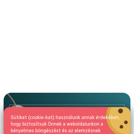
L
á
b
l
E-mail
é
Sütiket (cookie-kat) használunk annak érdekében,
c
hogy biztosítsuk Önnek a weboldalunkon a
Feliratkozás
kényelmes böngészést és az elemzésnek