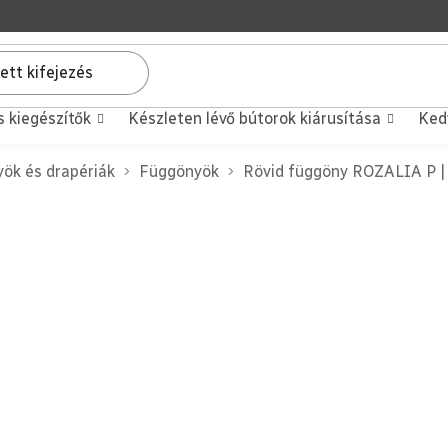
s kiegészítők
Készleten lévő bútorok kiárusítása
Ked
ök és drapériák
Függönyök
Rövid függöny ROZALIA P |