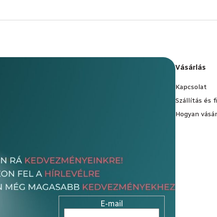
Vásárlás
Kapcsolat
Szállítás és 
Hogyan vásár
E-mail