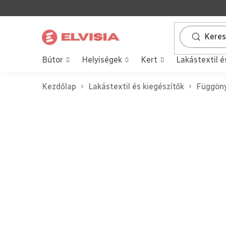
Ugrás
a
fő
tartalomhoz
Bútor
Helyiségek
Kert
Lakástextil é
Kezdőlap
Lakástextil és kiegészítők
Függöny