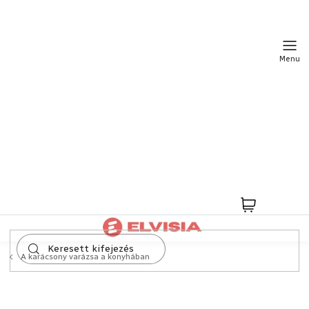
Ugrás
a
fő
tartalomhoz
Kosár
A karácsony varázsa a konyhában