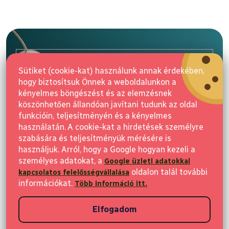
L
á
b
l
E-mail
é
Sütiket (cookie-kat) használunk annak érdekében,
c
hogy biztosítsuk Önnek a weboldalunkon a
Feliratkozás
kényelmes böngészést és az elemzésnek
köszönhetően állandóan javítani tudunk az oldal
funkcióin, teljesítményén és a kényelmes
használatán. A cookie-kat a hirdetések személyre
szabására és teljesítményük mérésére is
használjuk. Arról, hogy a Google hogyan kezeli a
személyes adatokat, a
Google üzleti adatokkal
Vásárlás
oldalon talál további
kapcsolatos felelősségvállalása
információkat.
Több információ itt.
Ügyfeleknek
Elfogadom
Vásárlási információk