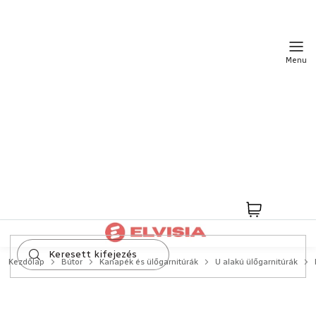
Ugrás
a
fő
tartalomhoz
Kosár
Kezdőlap
Bútor
Kanapék és ülőgarnitúrák
U alakú ülőgarnitúrák