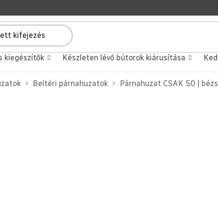
s kiegészítők
Készleten lévő bútorok kiárusítása
Ked
uzatok
Beltéri párnahuzatok
Párnahuzat CSAK 50 | bézs