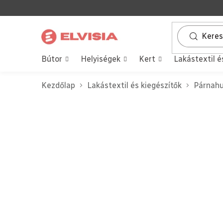
Ugrás
a
fő
tartalomhoz
Bútor
Helyiségek
Kert
Lakástextil é
Kezdőlap
Lakástextil és kiegészítők
Párnah