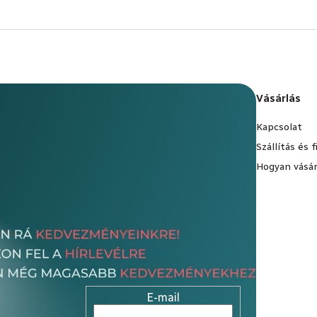
Vásárlás
Kapcsolat
Szállítás és 
Hogyan vásár
E-mail