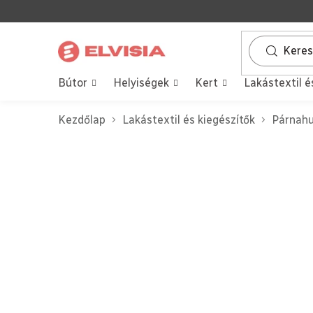
Ugrás
a
fő
tartalomhoz
Bútor
Helyiségek
Kert
Lakástextil é
Kezdőlap
Lakástextil és kiegészítők
Párnah