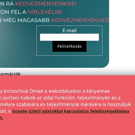
E-mail
Feliratkozás
nformációk
rződési Feltétele
gy biztosítsuk Önnek a weboldalunkon a kényelmes
aló elállás
avítani tudunk az oldal funkcióin, teljesítményén és a
 visszaküldés
mélyre szabására és teljesítményük mérésére is használjuk.
kat, a
Google üzleti adatokkal kapcsolatos felelősségvállalása
feltételek
t.