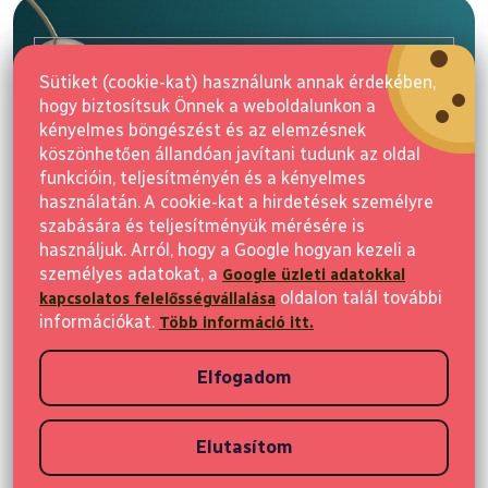
b
l
E-mail
é
Sütiket (cookie-kat) használunk annak érdekében,
c
hogy biztosítsuk Önnek a weboldalunkon a
Feliratkozás
kényelmes böngészést és az elemzésnek
köszönhetően állandóan javítani tudunk az oldal
funkcióin, teljesítményén és a kényelmes
használatán. A cookie-kat a hirdetések személyre
szabására és teljesítményük mérésére is
használjuk. Arról, hogy a Google hogyan kezeli a
személyes adatokat, a
Google üzleti adatokkal
Vásárlás
oldalon talál további
kapcsolatos felelősségvállalása
információkat.
Több információ itt.
Ügyfeleknek
Elfogadom
Vásárlási információk
Elutasítom
Copyright 2026
Elvisia
. Minden jog fenntartva.