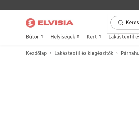
Ugrás
a
fő
tartalomhoz
Bútor
Helyiségek
Kert
Lakástextil é
Kezdőlap
Lakástextil és kiegészítők
Párnah