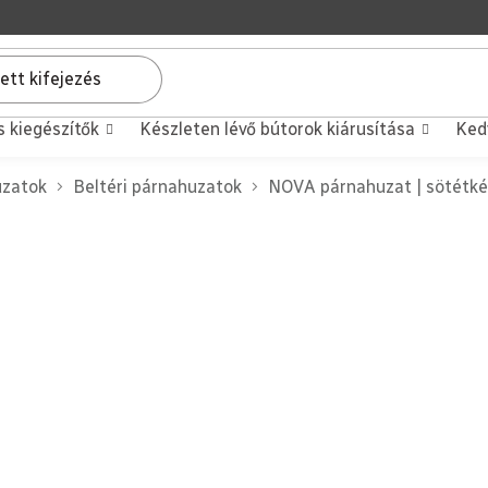
s kiegészítők
Készleten lévő bútorok kiárusítása
Ked
uzatok
Beltéri párnahuzatok
NOVA párnahuzat | sötétké