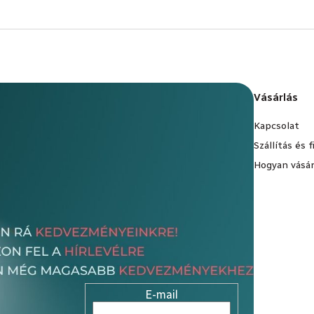
Vásárlás
Kapcsolat
Szállítás és 
Hogyan vásár
E-mail