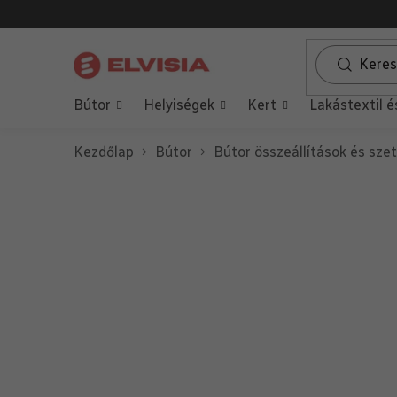
Ugrás
a
fő
tartalomhoz
Bútor
Helyiségek
Kert
Lakástextil é
Kezdőlap
Bútor
Bútor összeállítások és sze