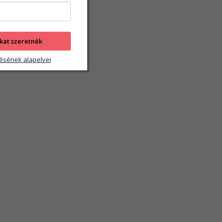
kat szeretnék
ésének alapelvei