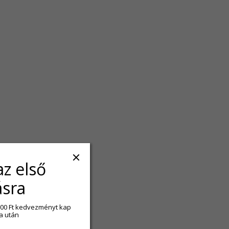
az első
ásra
2 500 Ft kedvezményt kap
a után