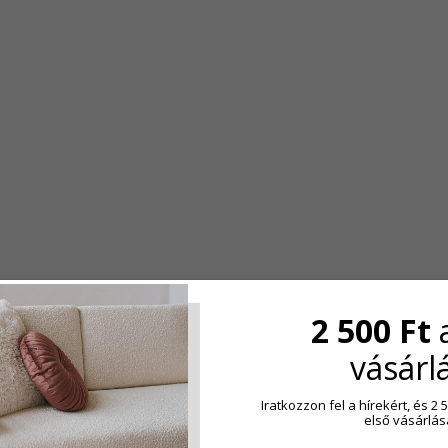
2 500 Ft
vásárl
Iratkozzon fel a hírekért, és 
első vásárlás