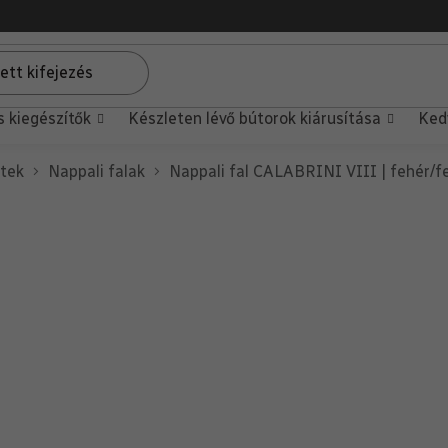
s kiegészítők
Készleten lévő bútorok kiárusítása
Ked
ttek
Nappali falak
Nappali fal CALABRINI VIII | fehér/f