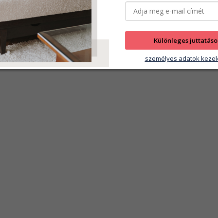
Különleges juttatáso
személyes adatok kezel