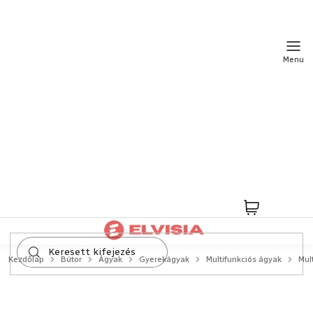
Ugrás
a
fő
tartalomhoz
Kosár
Kezdőlap
Bútor
Ágyak
Gyerekágyak
Multifunkciós ágyak
Mul