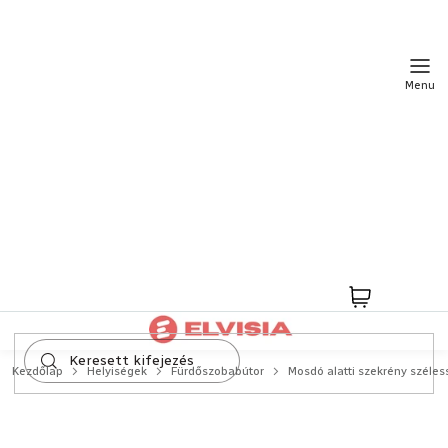
Ugrás
a
fő
tartalomhoz
Kosár
Kezdőlap
Helyiségek
Fürdőszobabútor
Mosdó alatti szekrény széles