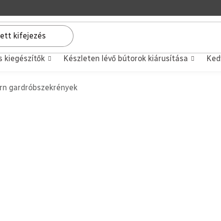
s kiegészítők
Készleten lévő bútorok kiárusítása
Ked
n gardróbszekrények