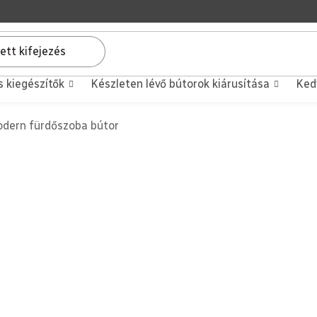
s kiegészítők
Készleten lévő bútorok kiárusítása
Ked
dern fürdőszoba bútor