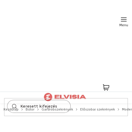
Ugrás
a
fő
tartalomhoz
Kosár
Kezdőlap
Bútor
Gardróbszekrények
Előszobai szekrények
Moder