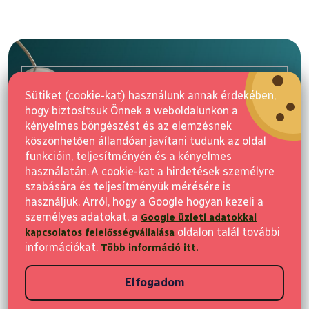
L
á
b
l
E-mail
é
Sütiket (cookie-kat) használunk annak érdekében,
c
hogy biztosítsuk Önnek a weboldalunkon a
Feliratkozás
kényelmes böngészést és az elemzésnek
köszönhetően állandóan javítani tudunk az oldal
funkcióin, teljesítményén és a kényelmes
használatán. A cookie-kat a hirdetések személyre
szabására és teljesítményük mérésére is
használjuk. Arról, hogy a Google hogyan kezeli a
személyes adatokat, a
Google üzleti adatokkal
Vásárlás
oldalon talál további
kapcsolatos felelősségvállalása
információkat.
Több információ itt.
Ügyfeleknek
Elfogadom
Vásárlási információk