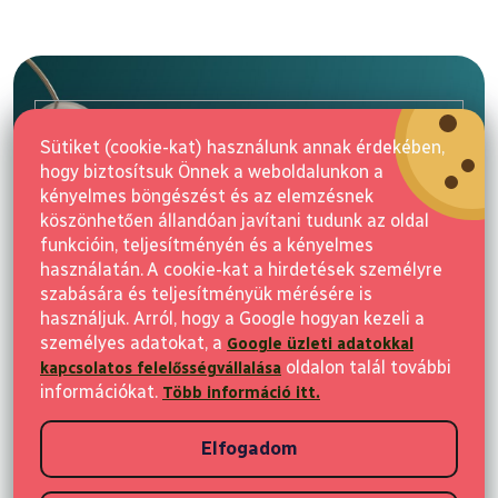
L
á
b
l
E-mail
é
Sütiket (cookie-kat) használunk annak érdekében,
c
hogy biztosítsuk Önnek a weboldalunkon a
Feliratkozás
kényelmes böngészést és az elemzésnek
köszönhetően állandóan javítani tudunk az oldal
funkcióin, teljesítményén és a kényelmes
használatán. A cookie-kat a hirdetések személyre
szabására és teljesítményük mérésére is
használjuk. Arról, hogy a Google hogyan kezeli a
személyes adatokat, a
Google üzleti adatokkal
Vásárlás
oldalon talál további
kapcsolatos felelősségvállalása
információkat.
Több információ itt.
Ügyfeleknek
Elfogadom
Vásárlási információk