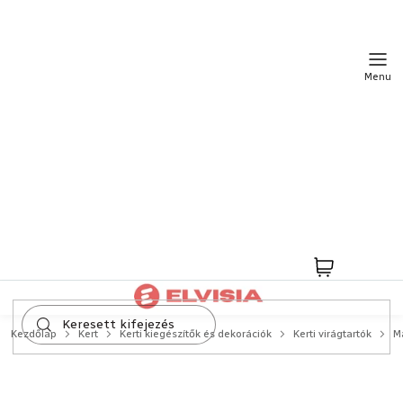
Ugrás
a
fő
tartalomhoz
Kosár
Kezdőlap
Kert
Kerti kiegészítők és dekorációk
Kerti virágtartók
M