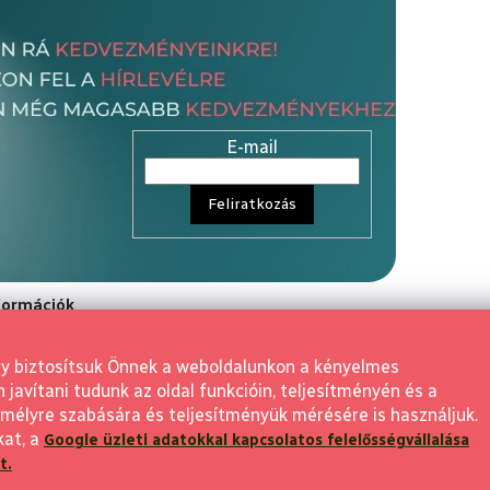
E-mail
Feliratkozás
nformációk
rződési Feltétele
gy biztosítsuk Önnek a weboldalunkon a kényelmes
aló elállás
avítani tudunk az oldal funkcióin, teljesítményén és a
 visszaküldés
mélyre szabására és teljesítményük mérésére is használjuk.
kat, a
Google üzleti adatokkal kapcsolatos felelősségvállalása
feltételek
t.