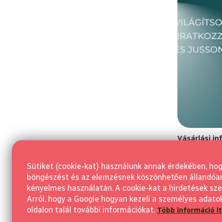
Vásárlási i
Általános Sze
Sütiket (cookie-kat) használunk annak érdekében, ho
Szerződéstől v
böngészést és az elemzésnek köszönhetően állandóan j
Reklamáció és
kényelmes használatán. A cookie-kat a hirdetések sze
Arról, hogy a Google hogyan kezeli a személyes adato
Adatvédelmi 
oldalon talál további információkat.
Több információ it