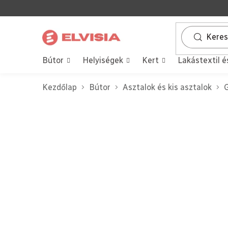
Ugrás
a
fő
tartalomhoz
Bútor
Helyiségek
Kert
Lakástextil é
Kezdőlap
Bútor
Asztalok és kis asztalok
G