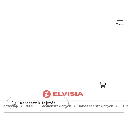
Ugrás
a
fő
tartalomhoz
Kosár
Kezdőlap
Bútor
Gardróbszekrények
Hálószoba szekrények
LTD 