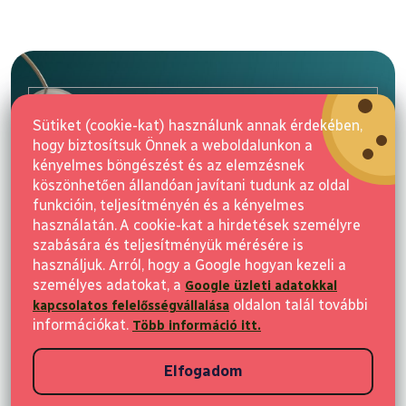
L
á
b
l
E-mail
é
Sütiket (cookie-kat) használunk annak érdekében,
c
hogy biztosítsuk Önnek a weboldalunkon a
Feliratkozás
kényelmes böngészést és az elemzésnek
köszönhetően állandóan javítani tudunk az oldal
funkcióin, teljesítményén és a kényelmes
használatán. A cookie-kat a hirdetések személyre
szabására és teljesítményük mérésére is
használjuk. Arról, hogy a Google hogyan kezeli a
személyes adatokat, a
Google üzleti adatokkal
Vásárlás
oldalon talál további
kapcsolatos felelősségvállalása
információkat.
Több információ itt.
Ügyfeleknek
Elfogadom
Vásárlási információk