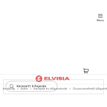
Ugrás
a
fő
tartalomhoz
Kosár
Kezdőlap
Bútor
Kanapék és ülőgarnitúrák
Összeszerelhető ülőgarni