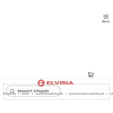
Ugrás
a
fő
tartalomhoz
Kosár
Kezdőlap
Bútor
Gardróbszekrények
Gyerekszobai szekrények
Li