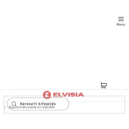
Ugrás
a
fő
tartalomhoz
Kosár
Ágyneműhuzatok és lepedők