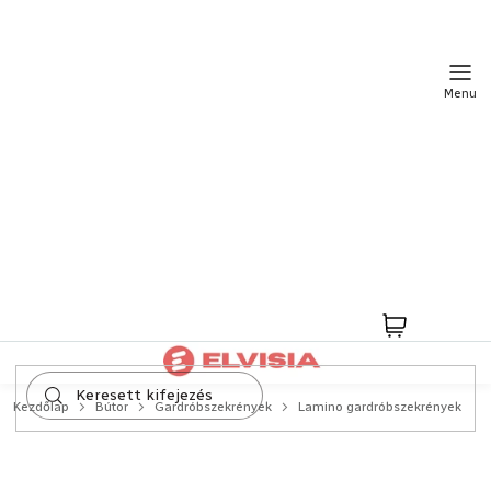
Ugrás
a
fő
tartalomhoz
Kosár
Kezdőlap
Bútor
Gardróbszekrények
Lamino gardróbszekrények