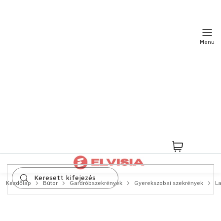
Ugrás
a
fő
tartalomhoz
Kosár
Kezdőlap
Bútor
Gardróbszekrények
Gyerekszobai szekrények
La