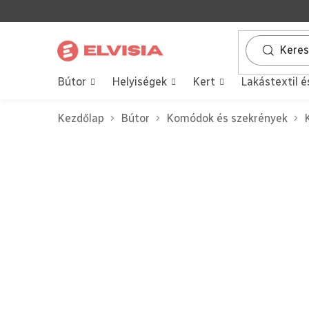
Ugrás
a
fő
tartalomhoz
Bútor
Helyiségek
Kert
Lakástextil é
Kezdőlap
Bútor
Komódok és szekrények