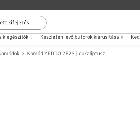
s kiegészítők
Készleten lévő bútorok kiárusítása
Ked
Komódok
Komód YEDDO 2F2S | eukaliptusz