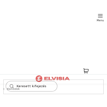
Ugrás
a
fő
tartalomhoz
Kosár
Komódok