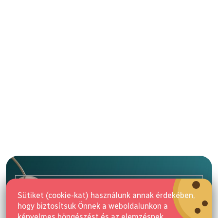
L
á
b
l
E-mail
é
Sütiket (cookie-kat) használunk annak érdekében,
c
hogy biztosítsuk Önnek a weboldalunkon a
Feliratkozás
kényelmes böngészést és az elemzésnek