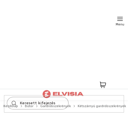
Ugrás
a
fő
tartalomhoz
Kosár
Kezdőlap
Bútor
Gardróbszekrények
Kétszárnyú gardróbszekrények