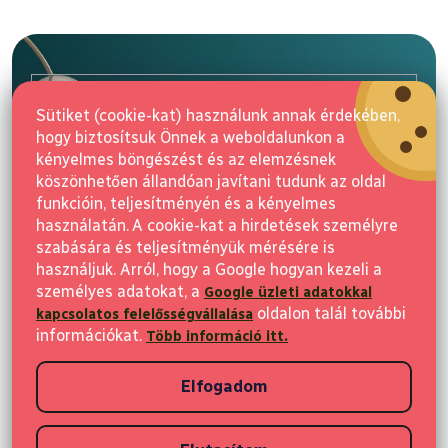
L
á
b
l
E-mail
é
Sütiket (cookie-kat) használunk annak érdekében,
c
hogy biztosítsuk Önnek a weboldalunkon a
Feliratkozás
kényelmes böngészést és az elemzésnek
köszönhetően állandóan javítani tudunk az oldal
funkcióin, teljesítményén és a kényelmes
használatán. A cookie-kat a hirdetések személyre
szabására és teljesítményük mérésére is
használjuk. Arról, hogy a Google hogyan kezeli a
személyes adatokat, a
Google üzleti adatokkal
Vásárlás
oldalon talál további
kapcsolatos felelősségvállalása
információkat.
Több információ itt.
Ügyfeleknek
Elfogadom
Vásárlási információk