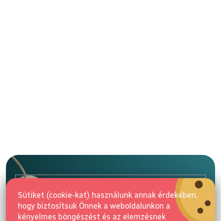
L
á
b
l
E-mail
é
Sütiket (cookie-kat) használunk annak érdekében,
c
hogy biztosítsuk Önnek a weboldalunkon a
Feliratkozás
kényelmes böngészést és az elemzésnek