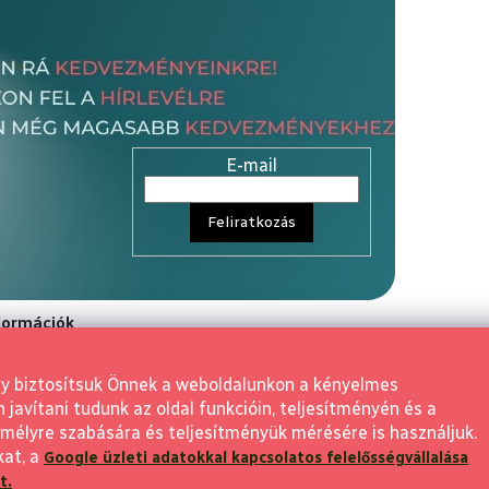
E-mail
Feliratkozás
nformációk
rződési Feltétele
gy biztosítsuk Önnek a weboldalunkon a kényelmes
aló elállás
avítani tudunk az oldal funkcióin, teljesítményén és a
 visszaküldés
mélyre szabására és teljesítményük mérésére is használjuk.
kat, a
Google üzleti adatokkal kapcsolatos felelősségvállalása
feltételek
t.