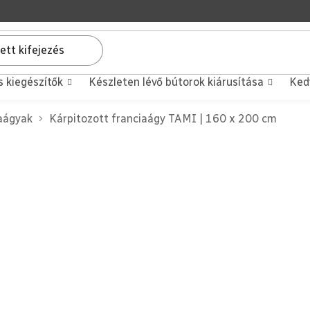
s kiegészítők
Készleten lévő bútorok kiárusítása
Ked
iaágyak
Kárpitozott franciaágy TAMI | 160 x 200 cm