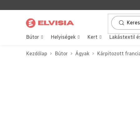
Ugrás
a
fő
tartalomhoz
Bútor
Helyiségek
Kert
Lakástextil é
Kezdőlap
Bútor
Ágyak
Kárpitozott franc