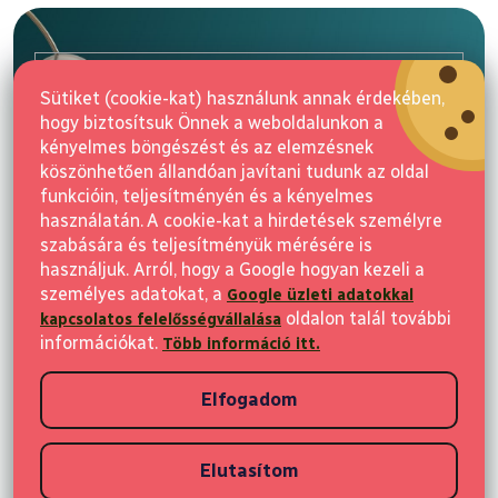
á
b
l
E-mail
é
Sütiket (cookie-kat) használunk annak érdekében,
c
hogy biztosítsuk Önnek a weboldalunkon a
Feliratkozás
kényelmes böngészést és az elemzésnek
köszönhetően állandóan javítani tudunk az oldal
funkcióin, teljesítményén és a kényelmes
használatán. A cookie-kat a hirdetések személyre
szabására és teljesítményük mérésére is
használjuk. Arról, hogy a Google hogyan kezeli a
személyes adatokat, a
Google üzleti adatokkal
Vásárlás
oldalon talál további
kapcsolatos felelősségvállalása
információkat.
Több információ itt.
Ügyfeleknek
Elfogadom
Vásárlási információk
Elutasítom