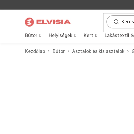
Ugrás
a
fő
tartalomhoz
Bútor
Helyiségek
Kert
Lakástextil é
Kezdőlap
Bútor
Asztalok és kis asztalok
G