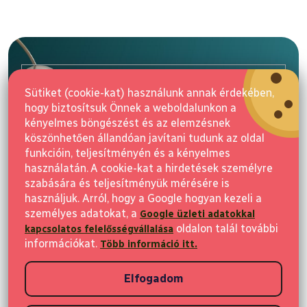
L
á
b
l
E-mail
é
Sütiket (cookie-kat) használunk annak érdekében,
c
hogy biztosítsuk Önnek a weboldalunkon a
Feliratkozás
kényelmes böngészést és az elemzésnek
köszönhetően állandóan javítani tudunk az oldal
funkcióin, teljesítményén és a kényelmes
használatán. A cookie-kat a hirdetések személyre
szabására és teljesítményük mérésére is
használjuk. Arról, hogy a Google hogyan kezeli a
személyes adatokat, a
Google üzleti adatokkal
Vásárlás
oldalon talál további
kapcsolatos felelősségvállalása
információkat.
Több információ itt.
Ügyfeleknek
Elfogadom
Vásárlási információk