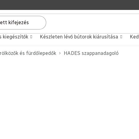
s kiegészítők
Készleten lévő bútorok kiárusítása
Ked
rölközők és fürdőlepedők
HADES szappanadagoló