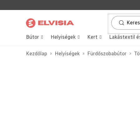
Ugrás
a
fő
tartalomhoz
Bútor
Helyiségek
Kert
Lakástextil é
Kezdőlap
Helyiségek
Fürdőszobabútor
Tö