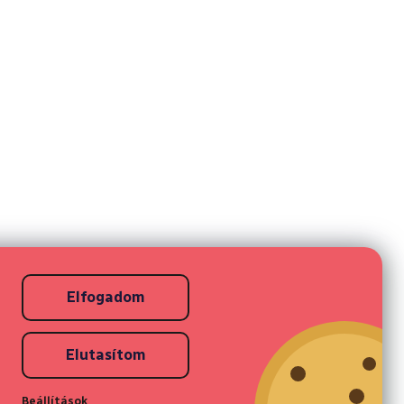
Elfogadom
Elutasítom
Beállítások