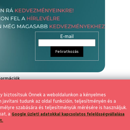
E-mail
Feliratkozás
nformációk
rződési Feltétele
gy biztosítsuk Önnek a weboldalunkon a kényelmes
aló elállás
avítani tudunk az oldal funkcióin, teljesítményén és a
 visszaküldés
mélyre szabására és teljesítményük mérésére is használjuk.
kat, a
Google üzleti adatokkal kapcsolatos felelősségvállalása
feltételek
t.