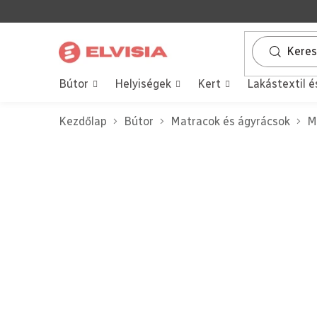
Ugrás
a
fő
tartalomhoz
Bútor
Helyiségek
Kert
Lakástextil é
Kezdőlap
Bútor
Matracok és ágyrácsok
M