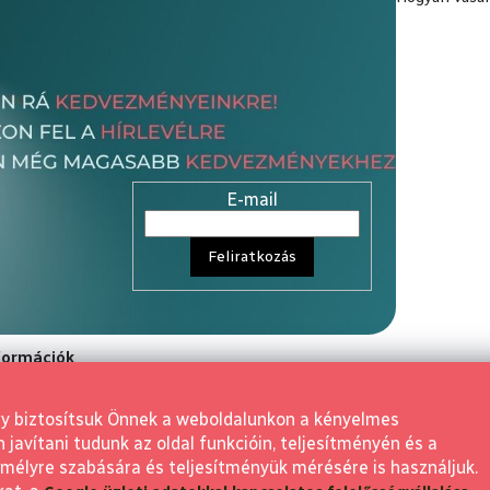
E-mail
Feliratkozás
nformációk
rződési Feltétele
gy biztosítsuk Önnek a weboldalunkon a kényelmes
aló elállás
avítani tudunk az oldal funkcióin, teljesítményén és a
 visszaküldés
mélyre szabására és teljesítményük mérésére is használjuk.