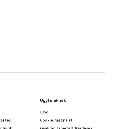
Ügyfeleknek
Blog
fizetés
Cookie használat
oljunk
Gyakran Ismételt Kérdések