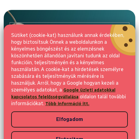
L
á
b
l
E-mail
é
Sütiket (cookie-kat) használunk annak érdekében,
c
hogy biztosítsuk Önnek a weboldalunkon a
Feliratkozás
kényelmes böngészést és az elemzésnek
köszönhetően állandóan javítani tudunk az oldal
funkcióin, teljesítményén és a kényelmes
használatán. A cookie-kat a hirdetések személyre
szabására és teljesítményük mérésére is
használjuk. Arról, hogy a Google hogyan kezeli a
személyes adatokat, a
Google üzleti adatokkal
Vásárlás
oldalon talál további
kapcsolatos felelősségvállalása
információkat.
Több információ itt.
Ügyfeleknek
Elfogadom
Vásárlási információk