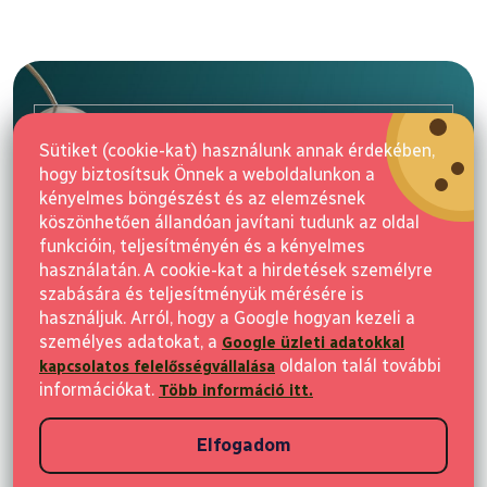
L
á
b
l
E-mail
é
Sütiket (cookie-kat) használunk annak érdekében,
c
hogy biztosítsuk Önnek a weboldalunkon a
Feliratkozás
kényelmes böngészést és az elemzésnek
köszönhetően állandóan javítani tudunk az oldal
funkcióin, teljesítményén és a kényelmes
használatán. A cookie-kat a hirdetések személyre
szabására és teljesítményük mérésére is
használjuk. Arról, hogy a Google hogyan kezeli a
személyes adatokat, a
Google üzleti adatokkal
Vásárlás
oldalon talál további
kapcsolatos felelősségvállalása
információkat.
Több információ itt.
Ügyfeleknek
Elfogadom
Vásárlási információk