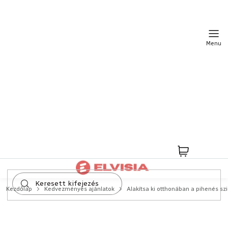
Ugrás
a
fő
tartalomhoz
Kosár
Kezdőlap
Kedvezményes ajánlatok
Alakítsa ki otthonában a pihenés sz