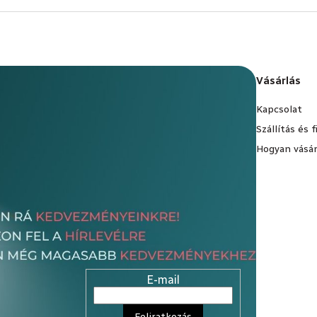
Vásárlás
Kapcsolat
Szállítás és 
Hogyan vásár
E-mail
Feliratkozás