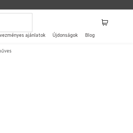
Kosár
vezményes ajánlatok
Újdonságok
Blog
műves