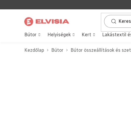
Ugrás
a
fő
tartalomhoz
Bútor
Helyiségek
Kert
Lakástextil é
Kezdőlap
Bútor
Bútor összeállítások és sze