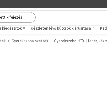
s kiegészítők
Készleten lévő bútorok kiárusítása
Ked
ttek
Gyerekszoba szettek
Gyerekszoba HIX | fehér, kéz