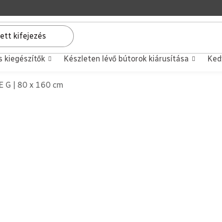
s kiegészítők
Készleten lévő bútorok kiárusítása
Ked
 G | 80 x 160 cm