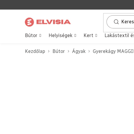
Ugrás
a
fő
tartalomhoz
Bútor
Helyiségek
Kert
Lakástextil é
Kezdőlap
Bútor
Ágyak
Gyerekágy MAGGIE