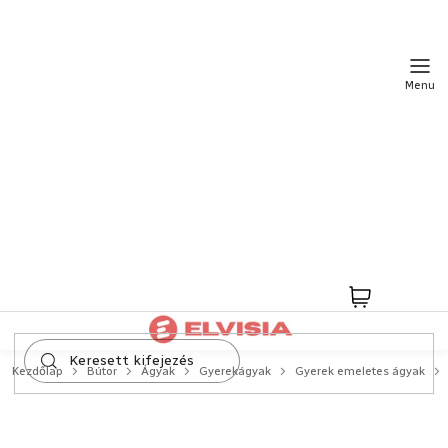
Ugrás
a
fő
tartalomhoz
Kosár
Kezdőlap
Bútor
Ágyak
Gyerekágyak
Gyerek emeletes ágyak