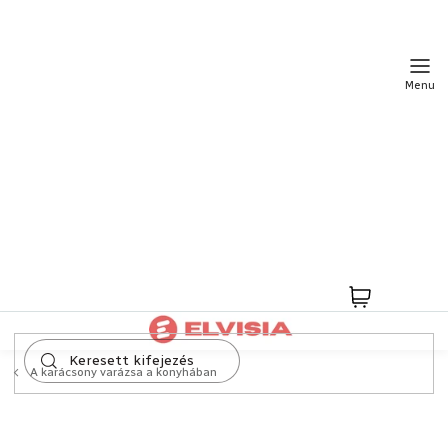
Ugrás
a
fő
tartalomhoz
Kosár
A karácsony varázsa a konyhában