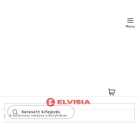
Ugrás
a
fő
tartalomhoz
Kosár
A karácsony varázsa a konyhában