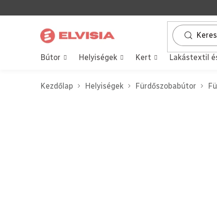
Ugrás
a
fő
tartalomhoz
Bútor
Helyiségek
Kert
Lakástextil é
Kezdőlap
Helyiségek
Fürdőszobabútor
Fü