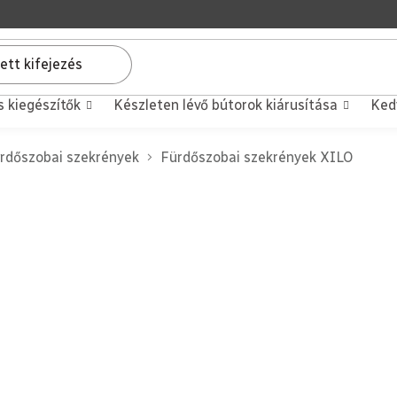
s kiegészítők
Készleten lévő bútorok kiárusítása
Ked
rdőszobai szekrények
Fürdőszobai szekrények XILO