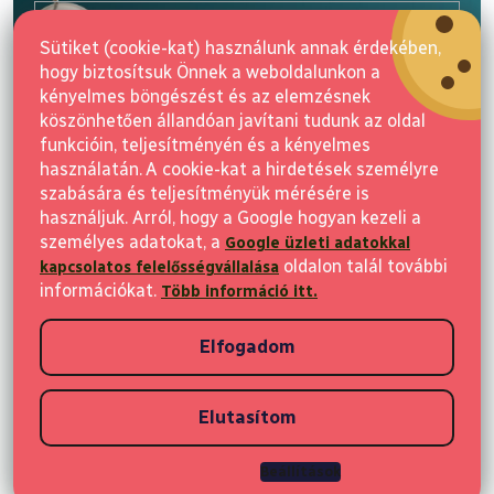
l
E-mail
é
Sütiket (cookie-kat) használunk annak érdekében,
c
hogy biztosítsuk Önnek a weboldalunkon a
Feliratkozás
kényelmes böngészést és az elemzésnek
köszönhetően állandóan javítani tudunk az oldal
funkcióin, teljesítményén és a kényelmes
használatán. A cookie-kat a hirdetések személyre
szabására és teljesítményük mérésére is
használjuk. Arról, hogy a Google hogyan kezeli a
személyes adatokat, a
Google üzleti adatokkal
Vásárlás
oldalon talál további
kapcsolatos felelősségvállalása
információkat.
Több információ itt.
Ügyfeleknek
Elfogadom
Vásárlási információk
Elutasítom
Copyright 2026
Elvisia
. Minden jog fenntartva.
Beállítások
Shoptet készítette