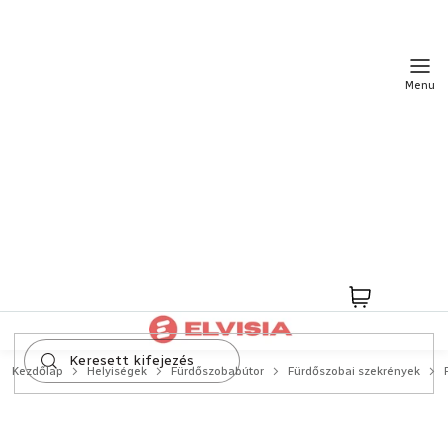
Ugrás
a
fő
tartalomhoz
Kosár
Kezdőlap
Helyiségek
Fürdőszobabútor
Fürdőszobai szekrények