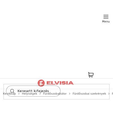
Ugrás
a
fő
tartalomhoz
Kosár
Kezdőlap
Helyiségek
Fürdőszobabútor
Fürdőszobai szekrények