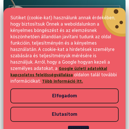
b
l
E-mail
é
Sütiket (cookie-kat) használunk annak érdekében,
c
hogy biztosítsuk Önnek a weboldalunkon a
Feliratkozás
kényelmes böngészést és az elemzésnek
köszönhetően állandóan javítani tudunk az oldal
funkcióin, teljesítményén és a kényelmes
használatán. A cookie-kat a hirdetések személyre
szabására és teljesítményük mérésére is
használjuk. Arról, hogy a Google hogyan kezeli a
személyes adatokat, a
Google üzleti adatokkal
Vásárlás
oldalon talál további
kapcsolatos felelősségvállalása
információkat.
Több információ itt.
Ügyfeleknek
Elfogadom
Vásárlási információk
Elutasítom
Copyright 2026
Elvisia
. Minden jog fenntartva.
Beállítások