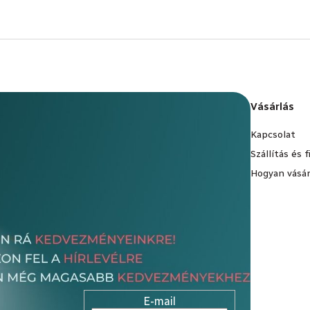
Vásárlás
Kapcsolat
Szállítás és 
Hogyan vásár
E-mail