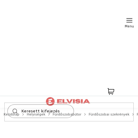
Ugrás
a
fő
tartalomhoz
Kosár
Kezdőlap
Helyiségek
Fürdőszobabútor
Fürdőszobai szekrények