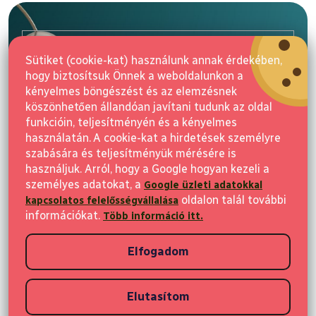
á
b
l
E-mail
é
Sütiket (cookie-kat) használunk annak érdekében,
c
hogy biztosítsuk Önnek a weboldalunkon a
Feliratkozás
kényelmes böngészést és az elemzésnek
köszönhetően állandóan javítani tudunk az oldal
funkcióin, teljesítményén és a kényelmes
használatán. A cookie-kat a hirdetések személyre
szabására és teljesítményük mérésére is
használjuk. Arról, hogy a Google hogyan kezeli a
személyes adatokat, a
Google üzleti adatokkal
Vásárlás
oldalon talál további
kapcsolatos felelősségvállalása
információkat.
Több információ itt.
Ügyfeleknek
Elfogadom
Vásárlási információk
Elutasítom
Copyright 2026
Elvisia
. Minden jog fenntartva.